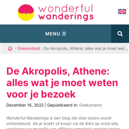
›
Griekenland
› De Akropolis, Athene: alles wat je moet weten voor je bezoek
De Akropolis, Athene:
alles wat je moet weten
voor je bezoek
December 16, 2022
|
Gepubliceerd in:
Griekenland
Wonderful Wanderings is een blog die door lezers wordt
ondersteund. Als je boekt of koopt via de links op onze site,
verdienen we mogelijk een affiliate commissie zonder kosten