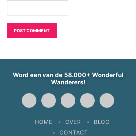
Word een van de 58.000+ Wonderful
Wanderers!
Face
Twitt
YouT
Insta
Pinte
HOME
OVER
BLOG
book
er
ube
gram
rest
CONTACT