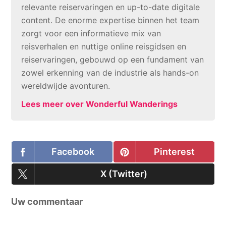
relevante reiservaringen en up-to-date digitale
content. De enorme expertise binnen het team
zorgt voor een informatieve mix van
reisverhalen en nuttige online reisgidsen en
reiservaringen, gebouwd op een fundament van
zowel erkenning van de industrie als hands-on
wereldwijde avonturen.
Lees meer over Wonderful Wanderings
Share
Facebook
Share
Pinterest
on
on
Share
X (Twitter)
on
Uw commentaar