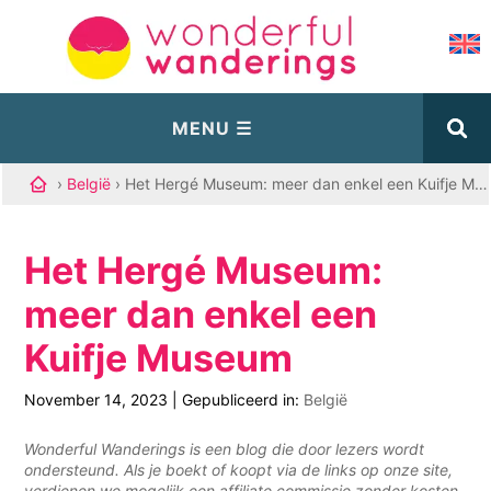
›
België
› Het Hergé Museum: meer dan enkel een Kuifje Museum
Het Hergé Museum:
meer dan enkel een
Kuifje Museum
November 14, 2023
|
Gepubliceerd in:
België
Wonderful Wanderings is een blog die door lezers wordt
ondersteund. Als je boekt of koopt via de links op onze site,
verdienen we mogelijk een affiliate commissie zonder kosten