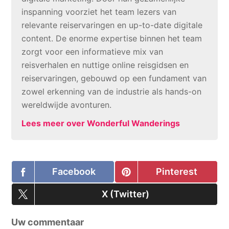
inspanning voorziet het team lezers van
relevante reiservaringen en up-to-date digitale
content. De enorme expertise binnen het team
zorgt voor een informatieve mix van
reisverhalen en nuttige online reisgidsen en
reiservaringen, gebouwd op een fundament van
zowel erkenning van de industrie als hands-on
wereldwijde avonturen.
Lees meer over Wonderful Wanderings
Share
Facebook
Share
Pinterest
on
on
Share
X (Twitter)
on
Uw commentaar