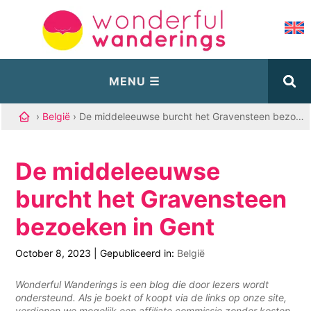
›
België
› De middeleeuwse burcht het Gravensteen bezoeken in Gent
De middeleeuwse
burcht het Gravensteen
bezoeken in Gent
October 8, 2023
|
Gepubliceerd in:
België
Wonderful Wanderings is een blog die door lezers wordt
ondersteund. Als je boekt of koopt via de links op onze site,
verdienen we mogelijk een affiliate commissie zonder kosten